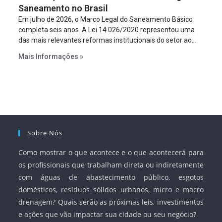
Saneamento no Brasil
Em julho de 2026, o Marco Legal do Saneamento Básico
completa seis anos. A Lei 14.026/2020 representou uma
das mais relevantes reformas institucionais do setor ao
estabelecer metas claras para a universalização dos
Mais Informações »
serviços, ampliar a participação da iniciativa privada,
fortalecer o papel regulador da Agência Nacional de Águas
e Saneamento Básico (ANA) e criar mecanismos voltados
à segurança jurídica dos contratos.
Sobre Nós
Como mostrar o que acontece e o que acontecerá para
os profissionais que trabalham direta ou indiretamente
com águas de abastecimento público, esgotos
domésticos, resíduos sólidos urbanos, micro e macro
drenagem? Quais serão as próximas leis, investimentos
e ações que vão impactar sua cidade ou seu negócio?