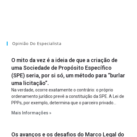
Opinião Do Especialista
O mito da vez é a ideia de que a criação de
uma Sociedade de Propósito Específico
(SPE) seria, por si só, um método para “burlar
uma licitação”.
Na verdade, ocorre exatamente o contrário: o próprio
ordenamento jurídico prevê a constituição da SPE. A Lei de
PPPs, por exemplo, determina que o parceiro privado
constitua uma SPE para implantar e gerir o
Mais Informações »
empreendimento. Ou seja, a suposta “fraude à licitação” é
um requisito legal da operação. Na Lei de Concessões, a
figura é facultativa e sujeita a uma escolha racional de
Os avanços e os desafios do Marco Legal do
projeto a projeto.