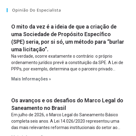
Opinião Do Especialista
O mito da vez é a ideia de que a criação de
uma Sociedade de Propósito Específico
(SPE) seria, por si só, um método para “burlar
uma licitação”.
Na verdade, ocorre exatamente o contrário: o próprio
ordenamento jurídico prevê a constituição da SPE. A Lei de
PPPs, por exemplo, determina que o parceiro privado
constitua uma SPE para implantar e gerir o
Mais Informações »
empreendimento. Ou seja, a suposta “fraude à licitação” é
um requisito legal da operação. Na Lei de Concessões, a
figura é facultativa e sujeita a uma escolha racional de
Os avanços e os desafios do Marco Legal do
projeto a projeto.
Saneamento no Brasil
Em julho de 2026, o Marco Legal do Saneamento Básico
completa seis anos. A Lei 14.026/2020 representou uma
das mais relevantes reformas institucionais do setor ao
estabelecer metas claras para a universalização dos