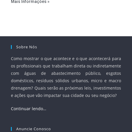
Mais Informações »
serviços, ampliar a participação da iniciativa privada,
fortalecer o papel regulador da Agência Nacional de Águas
e Saneamento Básico (ANA) e criar mecanismos voltados
à segurança jurídica dos contratos.
Sobre Nós
Como mostrar o que acontece e o que acontecerá para
os profissionais que trabalham direta ou indiretamente
com águas de abastecimento público, esgotos
domésticos, resíduos sólidos urbanos, micro e macro
drenagem? Quais serão as próximas leis, investimentos
e ações que vão impactar sua cidade ou seu negócio?
Continuar lendo…
Anuncie Conosco