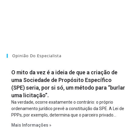
Opinião Do Especialista
O mito da vez é a ideia de que a criação de
uma Sociedade de Propósito Específico
(SPE) seria, por si só, um método para “burlar
uma licitação”.
Na verdade, ocorre exatamente o contrário: o próprio
ordenamento jurídico prevê a constituição da SPE. A Lei de
PPPs, por exemplo, determina que o parceiro privado
constitua uma SPE para implantar e gerir o
Mais Informações »
empreendimento. Ou seja, a suposta “fraude à licitação” é
um requisito legal da operação. Na Lei de Concessões, a