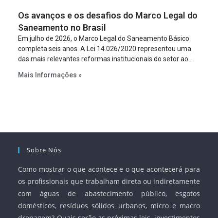
figura é facultativa e sujeita a uma escolha racional de
Os avanços e os desafios do Marco Legal do
projeto a projeto.
Saneamento no Brasil
Em julho de 2026, o Marco Legal do Saneamento Básico
completa seis anos. A Lei 14.026/2020 representou uma
das mais relevantes reformas institucionais do setor ao
estabelecer metas claras para a universalização dos
Mais Informações »
serviços, ampliar a participação da iniciativa privada,
fortalecer o papel regulador da Agência Nacional de Águas
e Saneamento Básico (ANA) e criar mecanismos voltados
à segurança jurídica dos contratos.
Sobre Nós
Como mostrar o que acontece e o que acontecerá para
os profissionais que trabalham direta ou indiretamente
com águas de abastecimento público, esgotos
domésticos, resíduos sólidos urbanos, micro e macro
drenagem? Quais serão as próximas leis, investimentos