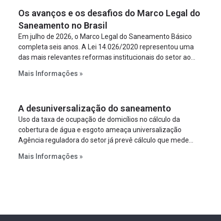
Os avanços e os desafios do Marco Legal do
Saneamento no Brasil
Em julho de 2026, o Marco Legal do Saneamento Básico
completa seis anos. A Lei 14.026/2020 representou uma
das mais relevantes reformas institucionais do setor ao
estabelecer metas claras para a universalização dos
Mais Informações »
serviços, ampliar a participação da iniciativa privada,
fortalecer o papel regulador da Agência Nacional de Águas
e Saneamento Básico (ANA) e criar mecanismos voltados
A desuniversalização do saneamento
à segurança jurídica dos contratos.
Uso da taxa de ocupação de domicílios no cálculo da
cobertura de água e esgoto ameaça universalização
Agência reguladora do setor já prevê cálculo que mede
infraestrutura em vez de variável demográfica.
Mais Informações »