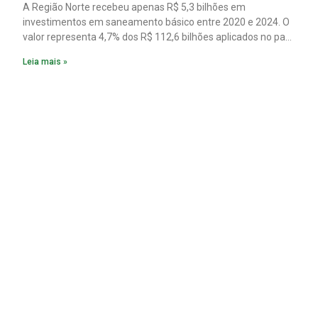
A Região Norte recebeu apenas R$ 5,3 bilhões em
investimentos em saneamento básico entre 2020 e 2024. O
valor representa 4,7% dos R$ 112,6 bilhões aplicados no país
no período. Os dados são de um estudo do Instituto Trata
Leia mais »
Brasil em parceria com a GO Associados.