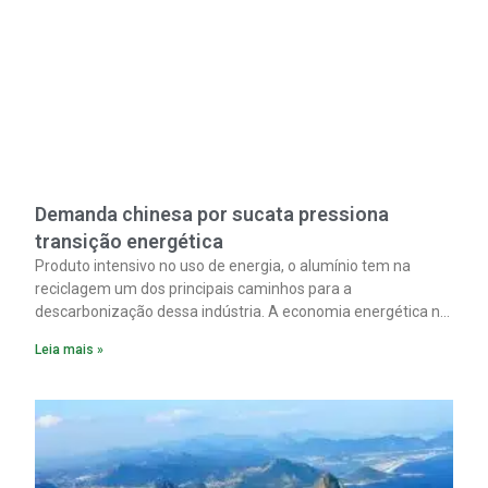
Demanda chinesa por sucata pressiona
transição energética
Produto intensivo no uso de energia, o alumínio tem na
reciclagem um dos principais caminhos para a
descarbonização dessa indústria. A economia energética na
fabricação chega a 95% com o reaproveitamento do
Leia mais »
material. A produção de um alumínio mais limpo, no entanto,
tem esbarrado em dificuldade de acesso ao seu principal
insumo, a sucata, devido, sobretudo, ao interesse chinês
pela matéria-prima.