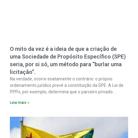
O mito da vez é a ideia de que a criação de
uma Sociedade de Propósito Específico (SPE)
seria, por si só, um método para “burlar uma
licitação”.
Na verdade, ocorre exatamente o contrário: o próprio
ordenamento jurídico prevê a constituição da SPE. A Lei de
PPPs, por exemplo, determina que o parceiro privado
constitua uma SPE para implantar e gerir o
Leia mais »
empreendimento. Ou seja, a suposta “fraude à licitação” é
um requisito legal da operação. Na Lei de Concessões, a
figura é facultativa e sujeita a uma escolha racional de
projeto a projeto.