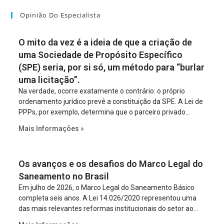
Opinião Do Especialista
O mito da vez é a ideia de que a criação de
uma Sociedade de Propósito Específico
(SPE) seria, por si só, um método para “burlar
uma licitação”.
Na verdade, ocorre exatamente o contrário: o próprio
ordenamento jurídico prevê a constituição da SPE. A Lei de
PPPs, por exemplo, determina que o parceiro privado
constitua uma SPE para implantar e gerir o
Mais Informações »
empreendimento. Ou seja, a suposta “fraude à licitação” é
um requisito legal da operação. Na Lei de Concessões, a
figura é facultativa e sujeita a uma escolha racional de
Os avanços e os desafios do Marco Legal do
projeto a projeto.
Saneamento no Brasil
Em julho de 2026, o Marco Legal do Saneamento Básico
completa seis anos. A Lei 14.026/2020 representou uma
das mais relevantes reformas institucionais do setor ao
estabelecer metas claras para a universalização dos