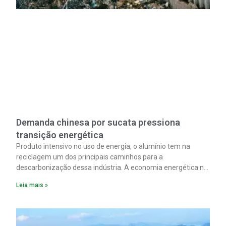
Demanda chinesa por sucata pressiona
transição energética
Produto intensivo no uso de energia, o alumínio tem na
reciclagem um dos principais caminhos para a
descarbonização dessa indústria. A economia energética na
fabricação chega a 95% com o reaproveitamento do
Leia mais »
material. A produção de um alumínio mais limpo, no entanto,
tem esbarrado em dificuldade de acesso ao seu principal
insumo, a sucata, devido, sobretudo, ao interesse chinês
pela matéria-prima.