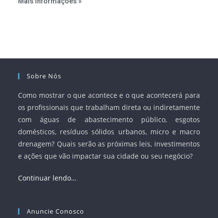
Mais Informações »
serviços, ampliar a participação da iniciativa privada,
fortalecer o papel regulador da Agência Nacional de Águas
e Saneamento Básico (ANA) e criar mecanismos voltados
à segurança jurídica dos contratos.
Sobre Nós
Como mostrar o que acontece e o que acontecerá para
os profissionais que trabalham direta ou indiretamente
com águas de abastecimento público, esgotos
domésticos, resíduos sólidos urbanos, micro e macro
drenagem? Quais serão as próximas leis, investimentos
e ações que vão impactar sua cidade ou seu negócio?
Continuar lendo…
Anuncie Conosco