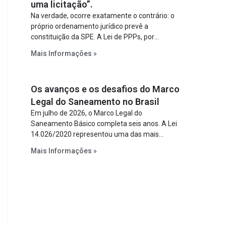
uma licitação”.
Na verdade, ocorre exatamente o contrário: o
próprio ordenamento jurídico prevê a
constituição da SPE. A Lei de PPPs, por
exemplo, determina que o parceiro privado
Mais Informações »
constitua uma SPE para implantar e gerir o
empreendimento. Ou seja, a suposta “fraude à
licitação” é um requisito legal da operação. Na
Os avanços e os desafios do Marco
Lei de Concessões, a figura é facultativa e
sujeita a uma escolha racional de projeto a
Legal do Saneamento no Brasil
projeto.
Em julho de 2026, o Marco Legal do
Saneamento Básico completa seis anos. A Lei
14.026/2020 representou uma das mais
relevantes reformas institucionais do setor ao
Mais Informações »
estabelecer metas claras para a
universalização dos serviços, ampliar a
participação da iniciativa privada, fortalecer o
papel regulador da Agência Nacional de Águas
e Saneamento Básico (ANA) e criar
mecanismos voltados à segurança jurídica dos
contratos.