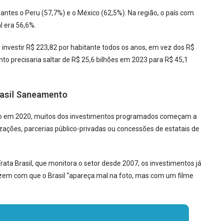
ntes o Peru (57,7%) e o México (62,5%). Na região, o país com
l era 56,6%.
e investir R$ 223,82 por habitante todos os anos, em vez dos R$
nto precisaria saltar de R$ 25,6 bilhões em 2023 para R$ 45,1
rasil Saneamento
do em 2020, muitos dos investimentos programados começam a
zações, parcerias público-privadas ou concessões de estatais de
rata Brasil, que monitora o setor desde 2007, os investimentos já
zem com que o Brasil “apareça mal na foto, mas com um filme