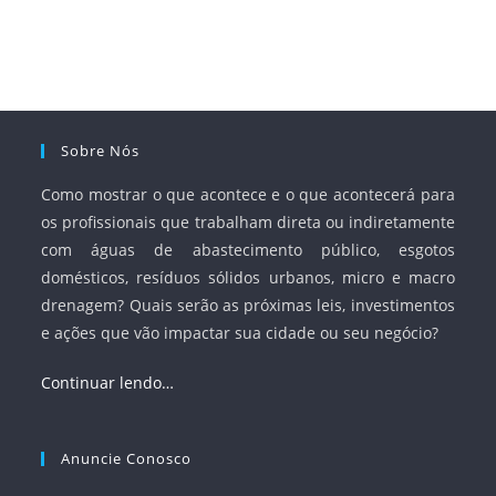
fortalecer o papel regulador da Agência Nacional de Águas
e Saneamento Básico (ANA) e criar mecanismos voltados
à segurança jurídica dos contratos.
Sobre Nós
Como mostrar o que acontece e o que acontecerá para
os profissionais que trabalham direta ou indiretamente
com águas de abastecimento público, esgotos
domésticos, resíduos sólidos urbanos, micro e macro
drenagem? Quais serão as próximas leis, investimentos
e ações que vão impactar sua cidade ou seu negócio?
Continuar lendo…
Anuncie Conosco