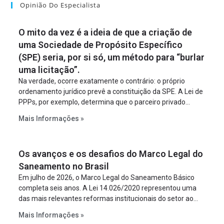
Opinião Do Especialista
O mito da vez é a ideia de que a criação de
uma Sociedade de Propósito Específico
(SPE) seria, por si só, um método para “burlar
uma licitação”.
Na verdade, ocorre exatamente o contrário: o próprio
ordenamento jurídico prevê a constituição da SPE. A Lei de
PPPs, por exemplo, determina que o parceiro privado
constitua uma SPE para implantar e gerir o
Mais Informações »
empreendimento. Ou seja, a suposta “fraude à licitação” é
um requisito legal da operação. Na Lei de Concessões, a
figura é facultativa e sujeita a uma escolha racional de
Os avanços e os desafios do Marco Legal do
projeto a projeto.
Saneamento no Brasil
Em julho de 2026, o Marco Legal do Saneamento Básico
completa seis anos. A Lei 14.026/2020 representou uma
das mais relevantes reformas institucionais do setor ao
estabelecer metas claras para a universalização dos
Mais Informações »
serviços, ampliar a participação da iniciativa privada,