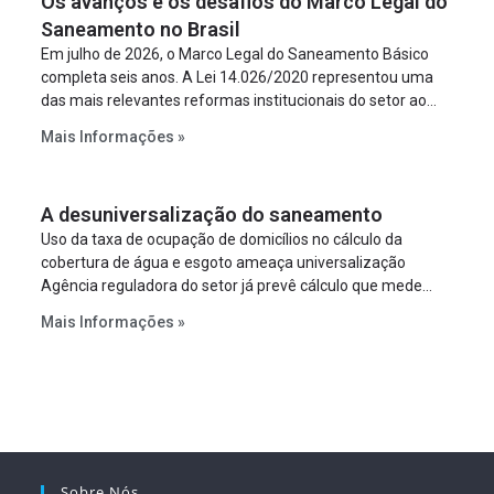
Os avanços e os desafios do Marco Legal do
Saneamento no Brasil
Em julho de 2026, o Marco Legal do Saneamento Básico
completa seis anos. A Lei 14.026/2020 representou uma
das mais relevantes reformas institucionais do setor ao
estabelecer metas claras para a universalização dos
Mais Informações »
serviços, ampliar a participação da iniciativa privada,
fortalecer o papel regulador da Agência Nacional de Águas
e Saneamento Básico (ANA) e criar mecanismos voltados
A desuniversalização do saneamento
à segurança jurídica dos contratos.
Uso da taxa de ocupação de domicílios no cálculo da
cobertura de água e esgoto ameaça universalização
Agência reguladora do setor já prevê cálculo que mede
infraestrutura em vez de variável demográfica.
Mais Informações »
Sobre Nós