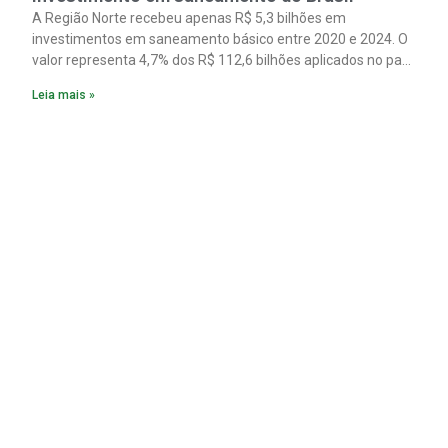
A Região Norte recebeu apenas R$ 5,3 bilhões em
investimentos em saneamento básico entre 2020 e 2024. O
valor representa 4,7% dos R$ 112,6 bilhões aplicados no país
no período. Os dados são de um estudo do Instituto Trata
Leia mais »
Brasil em parceria com a GO Associados.