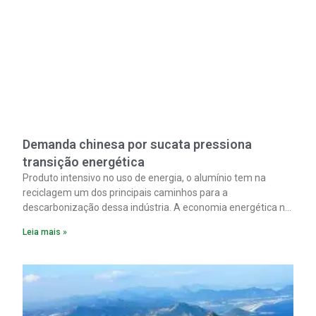
Demanda chinesa por sucata pressiona
transição energética
Produto intensivo no uso de energia, o alumínio tem na
reciclagem um dos principais caminhos para a
descarbonização dessa indústria. A economia energética na
fabricação chega a 95% com o reaproveitamento do
Leia mais »
material. A produção de um alumínio mais limpo, no entanto,
tem esbarrado em dificuldade de acesso ao seu principal
insumo, a sucata, devido, sobretudo, ao interesse chinês
pela matéria-prima.