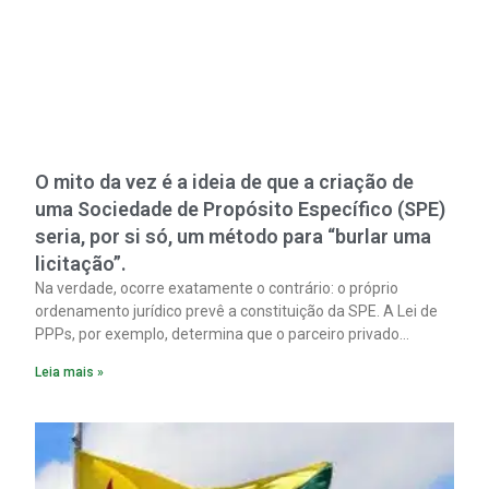
O mito da vez é a ideia de que a criação de
uma Sociedade de Propósito Específico (SPE)
seria, por si só, um método para “burlar uma
licitação”.
Na verdade, ocorre exatamente o contrário: o próprio
ordenamento jurídico prevê a constituição da SPE. A Lei de
PPPs, por exemplo, determina que o parceiro privado
constitua uma SPE para implantar e gerir o
Leia mais »
empreendimento. Ou seja, a suposta “fraude à licitação” é
um requisito legal da operação. Na Lei de Concessões, a
figura é facultativa e sujeita a uma escolha racional de
projeto a projeto.