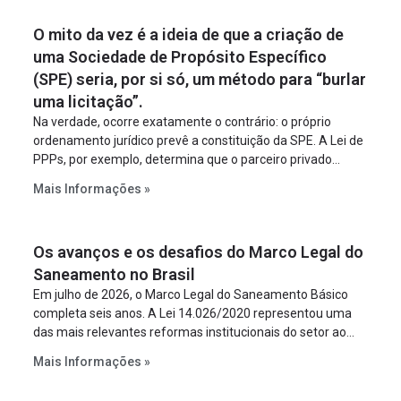
O mito da vez é a ideia de que a criação de
uma Sociedade de Propósito Específico
(SPE) seria, por si só, um método para “burlar
uma licitação”.
Na verdade, ocorre exatamente o contrário: o próprio
ordenamento jurídico prevê a constituição da SPE. A Lei de
PPPs, por exemplo, determina que o parceiro privado
constitua uma SPE para implantar e gerir o
Mais Informações »
empreendimento. Ou seja, a suposta “fraude à licitação” é
um requisito legal da operação. Na Lei de Concessões, a
figura é facultativa e sujeita a uma escolha racional de
Os avanços e os desafios do Marco Legal do
projeto a projeto.
Saneamento no Brasil
Em julho de 2026, o Marco Legal do Saneamento Básico
completa seis anos. A Lei 14.026/2020 representou uma
das mais relevantes reformas institucionais do setor ao
estabelecer metas claras para a universalização dos
Mais Informações »
serviços, ampliar a participação da iniciativa privada,
fortalecer o papel regulador da Agência Nacional de Águas