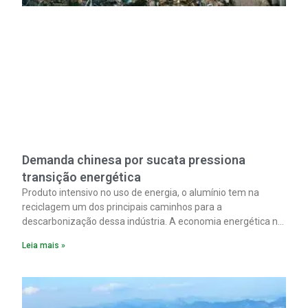
Demanda chinesa por sucata pressiona
transição energética
Produto intensivo no uso de energia, o alumínio tem na
reciclagem um dos principais caminhos para a
descarbonização dessa indústria. A economia energética na
fabricação chega a 95% com o reaproveitamento do
Leia mais »
material. A produção de um alumínio mais limpo, no entanto,
tem esbarrado em dificuldade de acesso ao seu principal
insumo, a sucata, devido, sobretudo, ao interesse chinês
pela matéria-prima.