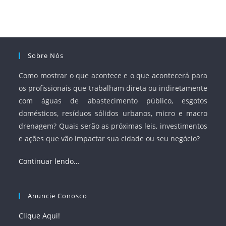
e Saneamento Básico (ANA) e criar mecanismos voltados
à segurança jurídica dos contratos.
Sobre Nós
Como mostrar o que acontece e o que acontecerá para
os profissionais que trabalham direta ou indiretamente
com águas de abastecimento público, esgotos
domésticos, resíduos sólidos urbanos, micro e macro
drenagem? Quais serão as próximas leis, investimentos
e ações que vão impactar sua cidade ou seu negócio?
Continuar lendo…
Anuncie Conosco
Clique Aqui!