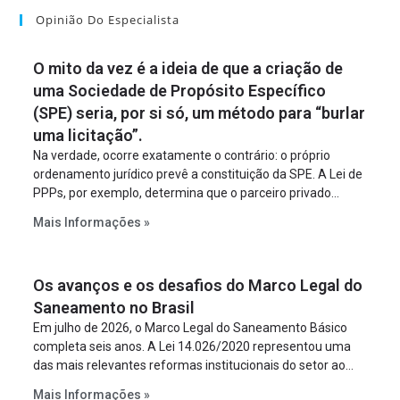
Opinião Do Especialista
O mito da vez é a ideia de que a criação de
uma Sociedade de Propósito Específico
(SPE) seria, por si só, um método para “burlar
uma licitação”.
Na verdade, ocorre exatamente o contrário: o próprio
ordenamento jurídico prevê a constituição da SPE. A Lei de
PPPs, por exemplo, determina que o parceiro privado
constitua uma SPE para implantar e gerir o
Mais Informações »
empreendimento. Ou seja, a suposta “fraude à licitação” é
um requisito legal da operação. Na Lei de Concessões, a
figura é facultativa e sujeita a uma escolha racional de
Os avanços e os desafios do Marco Legal do
projeto a projeto.
Saneamento no Brasil
Em julho de 2026, o Marco Legal do Saneamento Básico
completa seis anos. A Lei 14.026/2020 representou uma
das mais relevantes reformas institucionais do setor ao
estabelecer metas claras para a universalização dos
Mais Informações »