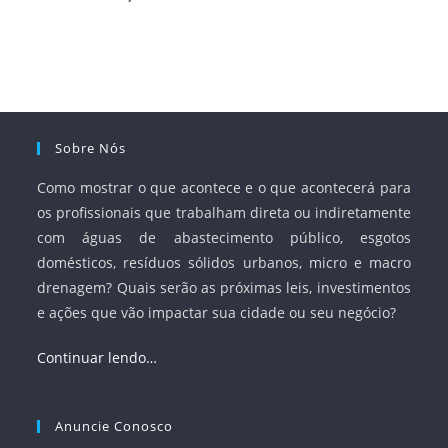
serviços, ampliar a participação da iniciativa privada,
fortalecer o papel regulador da Agência Nacional de Águas
e Saneamento Básico (ANA) e criar mecanismos voltados
à segurança jurídica dos contratos.
Sobre Nós
Como mostrar o que acontece e o que acontecerá para
os profissionais que trabalham direta ou indiretamente
com águas de abastecimento público, esgotos
domésticos, resíduos sólidos urbanos, micro e macro
drenagem? Quais serão as próximas leis, investimentos
e ações que vão impactar sua cidade ou seu negócio?
Continuar lendo…
Anuncie Conosco