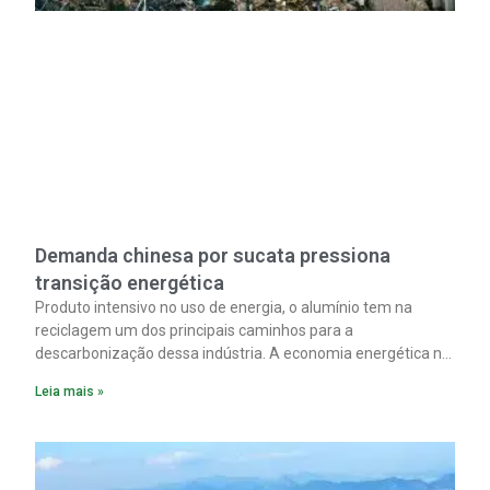
Demanda chinesa por sucata pressiona
transição energética
Produto intensivo no uso de energia, o alumínio tem na
reciclagem um dos principais caminhos para a
descarbonização dessa indústria. A economia energética na
fabricação chega a 95% com o reaproveitamento do
Leia mais »
material. A produção de um alumínio mais limpo, no entanto,
tem esbarrado em dificuldade de acesso ao seu principal
insumo, a sucata, devido, sobretudo, ao interesse chinês
pela matéria-prima.