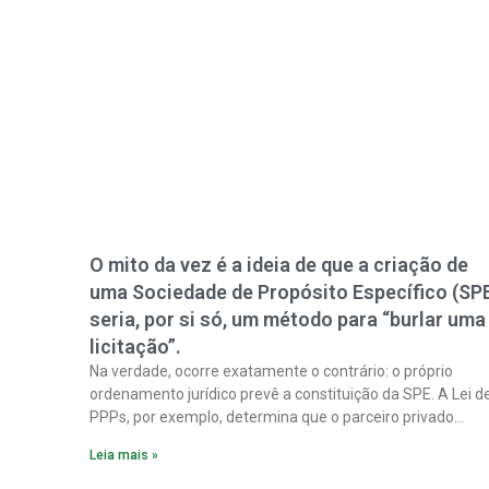
O mito da vez é a ideia de que a criação de
uma Sociedade de Propósito Específico (SP
seria, por si só, um método para “burlar uma
licitação”.
Na verdade, ocorre exatamente o contrário: o próprio
ordenamento jurídico prevê a constituição da SPE. A Lei d
PPPs, por exemplo, determina que o parceiro privado
constitua uma SPE para implantar e gerir o
Leia mais »
empreendimento. Ou seja, a suposta “fraude à licitação” é
um requisito legal da operação. Na Lei de Concessões, a