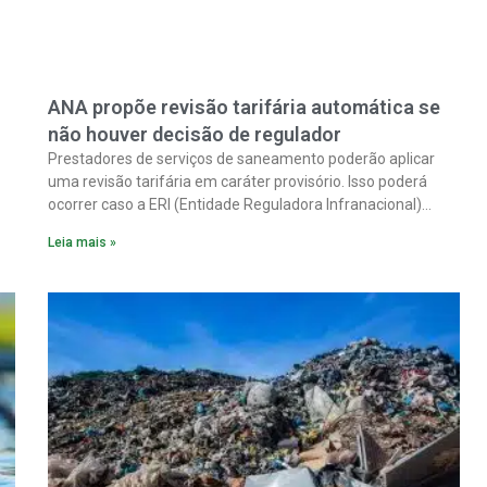
ANA propõe revisão tarifária automática se
não houver decisão de regulador
Prestadores de serviços de saneamento poderão aplicar
uma revisão tarifária em caráter provisório. Isso poderá
ocorrer caso a ERI (Entidade Reguladora Infranacional)
responsável não analise, em até 90 dias corridos, o pedido
Leia mais »
ma
de reequilíbrio econômico-financeiro decorrente de
alterações tributárias extraordinárias.