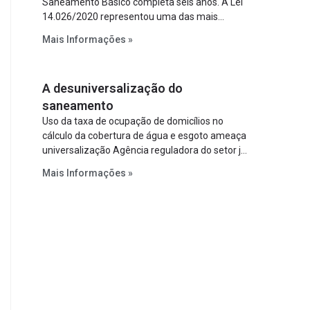
Saneamento Básico completa seis anos. A Lei
14.026/2020 representou uma das mais
relevantes reformas institucionais do setor ao
Mais Informações »
estabelecer metas claras para a
universalização dos serviços, ampliar a
participação da iniciativa privada, fortalecer o
A desuniversalização do
papel regulador da Agência Nacional de Águas
e Saneamento Básico (ANA) e criar
saneamento
mecanismos voltados à segurança jurídica dos
Uso da taxa de ocupação de domicílios no
contratos.
cálculo da cobertura de água e esgoto ameaça
universalização Agência reguladora do setor já
prevê cálculo que mede infraestrutura em vez
Mais Informações »
de variável demográfica.