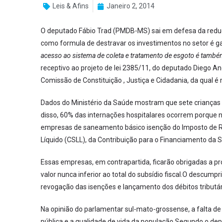
Leis & Afins
Janeiro 2, 2014
O deputado Fábio Trad (PMDB-MS) sai em defesa da redu
como formula de destravar os investimentos no setor é gar
acesso ao sistema de coleta e tratamento de esgoto é també
receptivo ao projeto de lei 2385/11, do deputado Diego A
Comissão de Constituição , Justiça e Cidadania, da qual é 
Dados do Ministério da Saúde mostram que sete crianças 
disso, 60% das internações hospitalares ocorrem porque 
empresas de saneamento básico isenção do Imposto de Ren
Líquido (CSLL), da Contribuição para o Financiamento da S
Essas empresas, em contrapartida, ficarão obrigadas a 
valor nunca inferior ao total do subsídio fiscal.O descu
revogação das isenções e lançamento dos débitos tributár
Na opinião do parlamentar sul-mato-grossense, a falta 
pública e a qualidade de vida da população.Segundo o dep