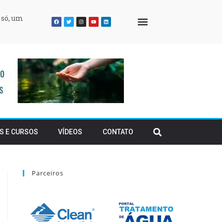
 só, um
QUEM SOMOS
S E CURSOS
VÍDEOS
CONTATO
Parceiros