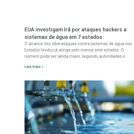
EUA investigam Irã por ataques hackers a
sistemas de água em 7 estados
O alcance dos ciberataques contra sistemas de água nos
Estados Unidos já atinge pelo menos sete estados. O
número pode ser ainda maior, segundo autoridades e
especialistas. Enquanto isso, forças de segurança correm
Leia mais »
para proteger o abastecimento de água do país contra u
ofensiva que, cada vez mais, parece ser obra do Irã.