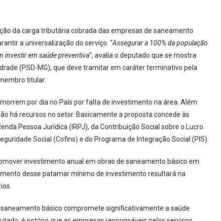
ção da carga tributária cobrada das empresas de saneamento
antir a universalização do serviço. “
Assegurar a 100% da população
m investir em saúde preventiva
”, avalia o deputado que se mostra
ndrade (PSD-MG), que deve tramitar em caráter terminativo pela
membro titular.
morrem por dia no País por falta de investimento na área. Além
não há recursos no setor. Basicamente a proposta concede às
da Pessoa Jurídica (IRPJ), da Contribuição Social sobre o Lucro
eguridade Social (Cofins) e do Programa de Integração Social (PIS).
promover investimento anual em obras de saneamento básico em
mprimento desse patamar mínimo de investimento resultará na
ios.
de saneamento básico compromete significativamente a saúde
utado, é notório que as empresas responsáveis pelos serviços