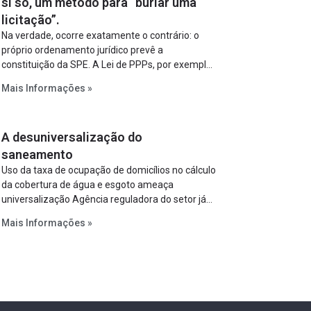
si só, um método para “burlar uma
licitação”.
Na verdade, ocorre exatamente o contrário: o
próprio ordenamento jurídico prevê a
constituição da SPE. A Lei de PPPs, por exemplo,
determina que o parceiro privado constitua uma
Mais Informações »
SPE para implantar e gerir o empreendimento.
Ou seja, a suposta “fraude à licitação” é um
requisito legal da operação. Na Lei de
A desuniversalização do
Concessões, a figura é facultativa e sujeita a
uma escolha racional de projeto a projeto.
saneamento
Uso da taxa de ocupação de domicílios no cálculo
da cobertura de água e esgoto ameaça
universalização Agência reguladora do setor já
prevê cálculo que mede infraestrutura em vez
Mais Informações »
de variável demográfica.