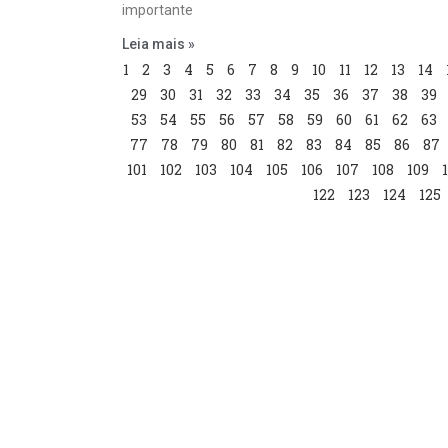
importante
Leia mais »
1
2
3
4
5
6
7
8
9
10
11
12
13
14
29
30
31
32
33
34
35
36
37
38
39
53
54
55
56
57
58
59
60
61
62
63
77
78
79
80
81
82
83
84
85
86
87
101
102
103
104
105
106
107
108
109
122
123
124
125