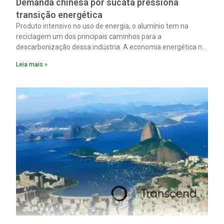
Demanda chinesa por sucata pressiona
transição energética
Produto intensivo no uso de energia, o alumínio tem na
reciclagem um dos principais caminhos para a
descarbonização dessa indústria. A economia energética na
fabricação chega a 95% com o reaproveitamento do
Leia mais »
material. A produção de um alumínio mais limpo, no entanto,
tem esbarrado em dificuldade de acesso ao seu principal
insumo, a sucata, devido, sobretudo, ao interesse chinês
pela matéria-prima.