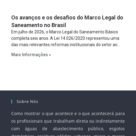
um requisito legal da operação. Na Lei de Concessões, a
figura é facultativa e sujeita a uma escolha racional de
Os avanços e os desafios do Marco Legal do
projeto a projeto.
Saneamento no Brasil
Em julho de 2026, o Marco Legal do Saneamento Básico
completa seis anos. A Lei 14.026/2020 representou uma
das mais relevantes reformas institucionais do setor ao
estabelecer metas claras para a universalização dos
Mais Informações »
serviços, ampliar a participação da iniciativa privada,
fortalecer o papel regulador da Agência Nacional de Águas
e Saneamento Básico (ANA) e criar mecanismos voltados
à segurança jurídica dos contratos.
Sobre Nós
Como mostrar o que acontece e o que acontecerá para
os profissionais que trabalham direta ou indiretamente
com águas de abastecimento público, esgotos