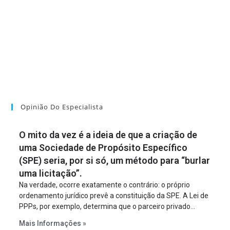
Opinião Do Especialista
O mito da vez é a ideia de que a criação de
uma Sociedade de Propósito Específico
(SPE) seria, por si só, um método para “burlar
uma licitação”.
Na verdade, ocorre exatamente o contrário: o próprio
ordenamento jurídico prevê a constituição da SPE. A Lei de
PPPs, por exemplo, determina que o parceiro privado
constitua uma SPE para implantar e gerir o
Mais Informações »
empreendimento. Ou seja, a suposta “fraude à licitação” é