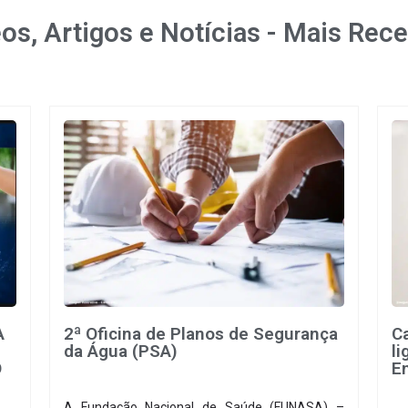
os, Artigos e Notícias - Mais Rec
A
2ª Oficina de Planos de Segurança
C
da Água (PSA)
l
O
E
A Fundação Nacional de Saúde (FUNASA) –