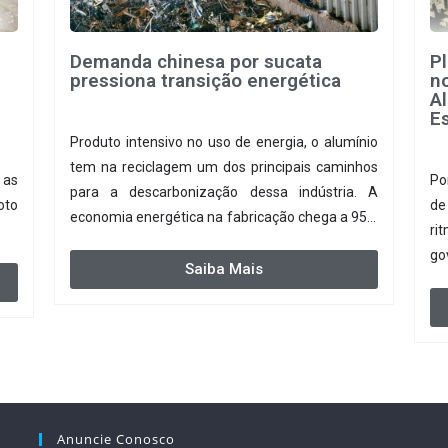
Demanda chinesa por sucata
P
pressiona transição energética
no
A
Es
Produto intensivo no uso de energia, o alumínio
tem na reciclagem um dos principais caminhos
 as
Po
para a descarbonização dessa indústria. A
oto
de
economia energética na fabricação chega a 95%
ri
com o reaproveitamento do material. A
go
produção de um alumínio mais limpo, no
Saiba Mais
entanto, tem esbarrado em dificuldade de
acesso ao seu principal insumo, a sucata, devido,
sobretudo, ao interesse chinês pela matéria-
prima.
Anuncie Conosco