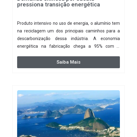
pressiona transição energética
Produto intensivo no uso de energia, o alumínio tem
na reciclagem um dos principais caminhos para a
descarbonização dessa indústria. A economia
energética na fabricação chega a 95% com o
reaproveitamento do material. A produção de um
alumínio mais limpo, no entanto, tem esbarrado em
Saiba Mais
dificuldade de acesso ao seu principal insumo, a
sucata, devido, sobretudo, ao interesse chinês pela
matéria-prima.