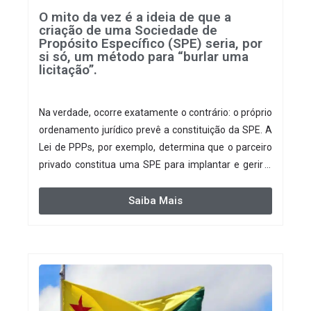
O mito da vez é a ideia de que a
criação de uma Sociedade de
Propósito Específico (SPE) seria, por
si só, um método para “burlar uma
licitação”.
Na verdade, ocorre exatamente o contrário: o próprio
ordenamento jurídico prevê a constituição da SPE. A
Lei de PPPs, por exemplo, determina que o parceiro
privado constitua uma SPE para implantar e gerir o
empreendimento. Ou seja, a suposta “fraude à
licitação” é um requisito legal da operação. Na Lei de
Saiba Mais
Concessões, a figura é facultativa e sujeita a uma
escolha racional de projeto a projeto.