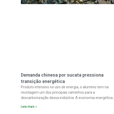
Demanda chinesa por sucata pressiona
transição energética
Produto intensivo no uso de energia, o alumínio tem na
reciclagem um dos principais caminhos para a
descarbonização dessa indústria. A economia energética
na fabricação chega a 95% com o reaproveitamento do
Leia mais »
material. A produção de um alumínio mais limpo, no
entanto, tem esbarrado em dificuldade de acesso ao seu