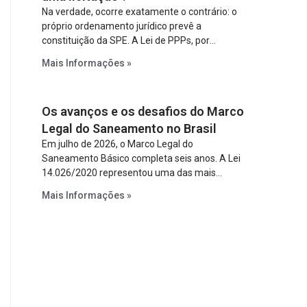
Na verdade, ocorre exatamente o contrário: o
próprio ordenamento jurídico prevê a
constituição da SPE. A Lei de PPPs, por
exemplo, determina que o parceiro privado
Mais Informações »
constitua uma SPE para implantar e gerir o
empreendimento. Ou seja, a suposta “fraude à
licitação” é um requisito legal da operação. Na
Os avanços e os desafios do Marco
Lei de Concessões, a figura é facultativa e
sujeita a uma escolha racional de projeto a
Legal do Saneamento no Brasil
projeto.
Em julho de 2026, o Marco Legal do
Saneamento Básico completa seis anos. A Lei
14.026/2020 representou uma das mais
relevantes reformas institucionais do setor ao
Mais Informações »
estabelecer metas claras para a
universalização dos serviços, ampliar a
participação da iniciativa privada, fortalecer o
papel regulador da Agência Nacional de Águas
e Saneamento Básico (ANA) e criar
mecanismos voltados à segurança jurídica dos
contratos.