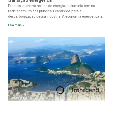
transição energética
Produto intensivo no uso de energia, o alumínio tem na
reciclagem um dos principais caminhos para a
descarbonização dessa indústria. A economia energética na
fabricação chega a 95% com o reaproveitamento do
Leia mais »
material. A produção de um alumínio mais limpo, no entanto,
tem esbarrado em dificuldade de acesso ao seu principal
insumo, a sucata, devido, sobretudo, ao interesse chinês
pela matéria-prima.