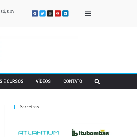
 só, um
QUEM SOMOS
S E CURSOS
VÍDEOS
CONTATO
Parceiros