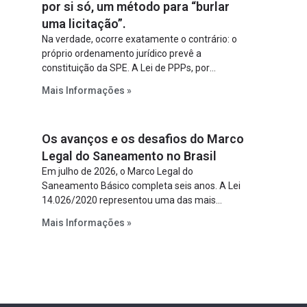
por si só, um método para “burlar
uma licitação”.
Na verdade, ocorre exatamente o contrário: o
próprio ordenamento jurídico prevê a
constituição da SPE. A Lei de PPPs, por
exemplo, determina que o parceiro privado
Mais Informações »
constitua uma SPE para implantar e gerir o
empreendimento. Ou seja, a suposta “fraude à
licitação” é um requisito legal da operação. Na
Os avanços e os desafios do Marco
Lei de Concessões, a figura é facultativa e
sujeita a uma escolha racional de projeto a
Legal do Saneamento no Brasil
projeto.
Em julho de 2026, o Marco Legal do
Saneamento Básico completa seis anos. A Lei
14.026/2020 representou uma das mais
relevantes reformas institucionais do setor ao
Mais Informações »
estabelecer metas claras para a
universalização dos serviços, ampliar a
participação da iniciativa privada, fortalecer o
papel regulador da Agência Nacional de Águas
e Saneamento Básico (ANA) e criar
mecanismos voltados à segurança jurídica dos