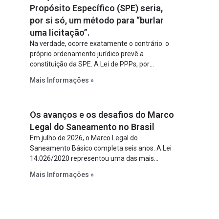
Propósito Específico (SPE) seria,
por si só, um método para “burlar
uma licitação”.
Na verdade, ocorre exatamente o contrário: o
próprio ordenamento jurídico prevê a
constituição da SPE. A Lei de PPPs, por
exemplo, determina que o parceiro privado
Mais Informações »
constitua uma SPE para implantar e gerir o
empreendimento. Ou seja, a suposta “fraude à
licitação” é um requisito legal da operação. Na
Os avanços e os desafios do Marco
Lei de Concessões, a figura é facultativa e
sujeita a uma escolha racional de projeto a
Legal do Saneamento no Brasil
projeto.
Em julho de 2026, o Marco Legal do
Saneamento Básico completa seis anos. A Lei
14.026/2020 representou uma das mais
relevantes reformas institucionais do setor ao
Mais Informações »
estabelecer metas claras para a
universalização dos serviços, ampliar a
participação da iniciativa privada, fortalecer o
papel regulador da Agência Nacional de Águas