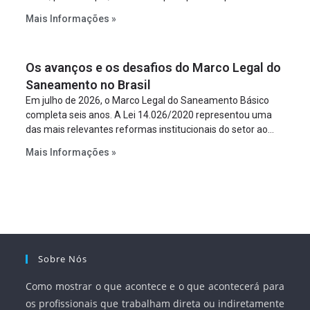
constitua uma SPE para implantar e gerir o
Mais Informações »
empreendimento. Ou seja, a suposta “fraude à licitação” é
um requisito legal da operação. Na Lei de Concessões, a
figura é facultativa e sujeita a uma escolha racional de
Os avanços e os desafios do Marco Legal do
projeto a projeto.
Saneamento no Brasil
Em julho de 2026, o Marco Legal do Saneamento Básico
completa seis anos. A Lei 14.026/2020 representou uma
das mais relevantes reformas institucionais do setor ao
estabelecer metas claras para a universalização dos
Mais Informações »
serviços, ampliar a participação da iniciativa privada,
fortalecer o papel regulador da Agência Nacional de Águas
e Saneamento Básico (ANA) e criar mecanismos voltados
à segurança jurídica dos contratos.
Sobre Nós
Como mostrar o que acontece e o que acontecerá para
os profissionais que trabalham direta ou indiretamente