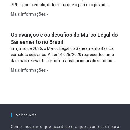
PPPs, por exemplo, determina que o parceiro privado
constitua uma SPE para implantar e gerir o
Mais Informações »
empreendimento. Ou seja, a suposta “fraude à licitação” é
um requisito legal da operação. Na Lei de Concessões, a
figura é facultativa e sujeita a uma escolha racional de
Os avanços e os desafios do Marco Legal do
projeto a projeto.
Saneamento no Brasil
Em julho de 2026, o Marco Legal do Saneamento Básico
completa seis anos. A Lei 14.026/2020 representou uma
das mais relevantes reformas institucionais do setor ao
estabelecer metas claras para a universalização dos
Mais Informações »
serviços, ampliar a participação da iniciativa privada,
fortalecer o papel regulador da Agência Nacional de Águas
e Saneamento Básico (ANA) e criar mecanismos voltados
à segurança jurídica dos contratos.
Sobre Nós
Como mostrar o que acontece e o que acontecerá para