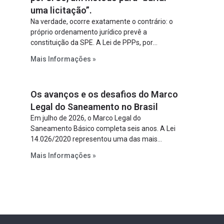
uma licitação”.
Na verdade, ocorre exatamente o contrário: o
próprio ordenamento jurídico prevê a
constituição da SPE. A Lei de PPPs, por
exemplo, determina que o parceiro privado
Mais Informações »
constitua uma SPE para implantar e gerir o
empreendimento. Ou seja, a suposta “fraude à
licitação” é um requisito legal da operação. Na
Os avanços e os desafios do Marco
Lei de Concessões, a figura é facultativa e
sujeita a uma escolha racional de projeto a
Legal do Saneamento no Brasil
projeto.
Em julho de 2026, o Marco Legal do
Saneamento Básico completa seis anos. A Lei
14.026/2020 representou uma das mais
relevantes reformas institucionais do setor ao
Mais Informações »
estabelecer metas claras para a
universalização dos serviços, ampliar a
participação da iniciativa privada, fortalecer o
papel regulador da Agência Nacional de Águas
e Saneamento Básico (ANA) e criar
mecanismos voltados à segurança jurídica dos
contratos.