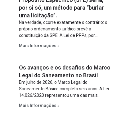
por si só, um método para “burlar
uma licitação”.
Na verdade, ocorre exatamente o contrário: o
próprio ordenamento jurídico prevê a
constituição da SPE. A Lei de PPPs, por
exemplo, determina que o parceiro privado
Mais Informações »
constitua uma SPE para implantar e gerir o
empreendimento. Ou seja, a suposta “fraude à
licitação” é um requisito legal da operação. Na
Os avanços e os desafios do Marco
Lei de Concessões, a figura é facultativa e
sujeita a uma escolha racional de projeto a
Legal do Saneamento no Brasil
projeto.
Em julho de 2026, o Marco Legal do
Saneamento Básico completa seis anos. A Lei
14.026/2020 representou uma das mais
relevantes reformas institucionais do setor ao
Mais Informações »
estabelecer metas claras para a
universalização dos serviços, ampliar a
participação da iniciativa privada, fortalecer o
papel regulador da Agência Nacional de Águas
e Saneamento Básico (ANA) e criar