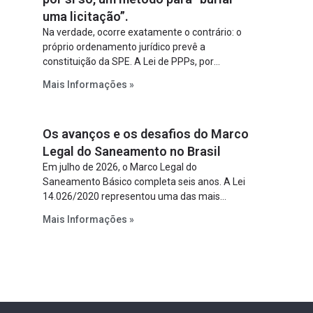
uma licitação”.
Na verdade, ocorre exatamente o contrário: o
próprio ordenamento jurídico prevê a
constituição da SPE. A Lei de PPPs, por
exemplo, determina que o parceiro privado
Mais Informações »
constitua uma SPE para implantar e gerir o
empreendimento. Ou seja, a suposta “fraude à
licitação” é um requisito legal da operação. Na
Os avanços e os desafios do Marco
Lei de Concessões, a figura é facultativa e
sujeita a uma escolha racional de projeto a
Legal do Saneamento no Brasil
projeto.
Em julho de 2026, o Marco Legal do
Saneamento Básico completa seis anos. A Lei
14.026/2020 representou uma das mais
relevantes reformas institucionais do setor ao
Mais Informações »
estabelecer metas claras para a
universalização dos serviços, ampliar a
participação da iniciativa privada, fortalecer o
papel regulador da Agência Nacional de Águas
e Saneamento Básico (ANA) e criar
mecanismos voltados à segurança jurídica dos