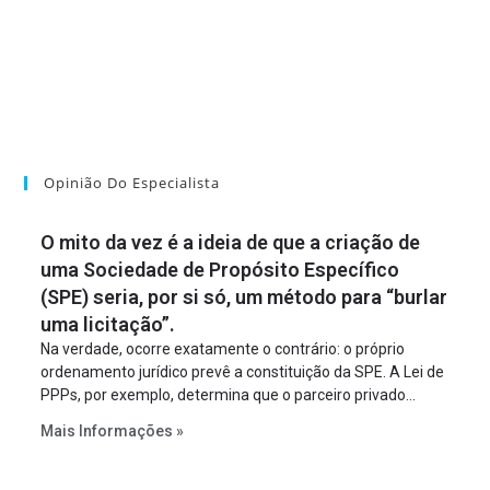
Opinião Do Especialista
O mito da vez é a ideia de que a criação de
uma Sociedade de Propósito Específico
(SPE) seria, por si só, um método para “burlar
uma licitação”.
Na verdade, ocorre exatamente o contrário: o próprio
ordenamento jurídico prevê a constituição da SPE. A Lei de
PPPs, por exemplo, determina que o parceiro privado
constitua uma SPE para implantar e gerir o
Mais Informações »
empreendimento. Ou seja, a suposta “fraude à licitação” é
um requisito legal da operação. Na Lei de Concessões, a
figura é facultativa e sujeita a uma escolha racional de