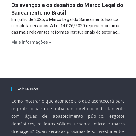
Os avanços e os desafios do Marco Legal do
projeto a projeto.
Saneamento no Brasil
Em julho de 2026, o Marco Legal do Saneamento Básico
completa seis anos. A Lei 14.026/2020 representou uma
das mais relevantes reformas institucionais do setor ao
estabelecer metas claras para a universalização dos
Mais Informações »
serviços, ampliar a participação da iniciativa privada,
fortalecer o papel regulador da Agência Nacional de Águas
e Saneamento Básico (ANA) e criar mecanismos voltados
à segurança jurídica dos contratos.
Sobre Nós
Como mostrar o que acontece e o que acontecerá para
os profissionais que trabalham direta ou indiretamente
com águas de abastecimento público, esgotos
domésticos, resíduos sólidos urbanos, micro e macro
drenagem? Quais serão as próximas leis, investimentos