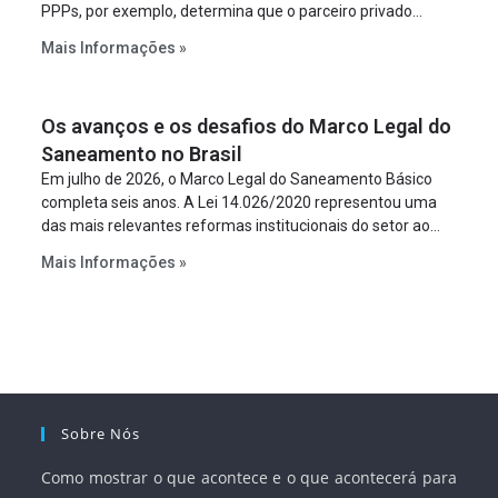
PPPs, por exemplo, determina que o parceiro privado
constitua uma SPE para implantar e gerir o
Mais Informações »
empreendimento. Ou seja, a suposta “fraude à licitação” é
um requisito legal da operação. Na Lei de Concessões, a
figura é facultativa e sujeita a uma escolha racional de
Os avanços e os desafios do Marco Legal do
projeto a projeto.
Saneamento no Brasil
Em julho de 2026, o Marco Legal do Saneamento Básico
completa seis anos. A Lei 14.026/2020 representou uma
das mais relevantes reformas institucionais do setor ao
estabelecer metas claras para a universalização dos
Mais Informações »
serviços, ampliar a participação da iniciativa privada,
fortalecer o papel regulador da Agência Nacional de Águas
e Saneamento Básico (ANA) e criar mecanismos voltados
à segurança jurídica dos contratos.
Sobre Nós
Como mostrar o que acontece e o que acontecerá para