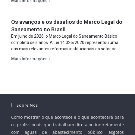
Mais Informações »
empreendimento. Ou seja, a suposta “fraude à licitação” é
um requisito legal da operação. Na Lei de Concessões, a
figura é facultativa e sujeita a uma escolha racional de
Os avanços e os desafios do Marco Legal do
projeto a projeto.
Saneamento no Brasil
Em julho de 2026, o Marco Legal do Saneamento Básico
completa seis anos. A Lei 14.026/2020 representou uma
das mais relevantes reformas institucionais do setor ao
estabelecer metas claras para a universalização dos
Mais Informações »
serviços, ampliar a participação da iniciativa privada,
fortalecer o papel regulador da Agência Nacional de Águas
e Saneamento Básico (ANA) e criar mecanismos voltados
à segurança jurídica dos contratos.
Sobre Nós
Como mostrar o que acontece e o que acontecerá para
os profissionais que trabalham direta ou indiretamente
com águas de abastecimento público, esgotos