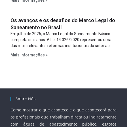
Mais Informações »
empreendimento. Ou seja, a suposta “fraude à licitação” é
um requisito legal da operação. Na Lei de Concessões, a
figura é facultativa e sujeita a uma escolha racional de
Os avanços e os desafios do Marco Legal do
projeto a projeto.
Saneamento no Brasil
Em julho de 2026, o Marco Legal do Saneamento Básico
completa seis anos. A Lei 14.026/2020 representou uma
das mais relevantes reformas institucionais do setor ao
estabelecer metas claras para a universalização dos
Mais Informações »
serviços, ampliar a participação da iniciativa privada,
fortalecer o papel regulador da Agência Nacional de Águas
e Saneamento Básico (ANA) e criar mecanismos voltados
à segurança jurídica dos contratos.
Sobre Nós
Como mostrar o que acontece e o que acontecerá para
os profissionais que trabalham direta ou indiretamente
com águas de abastecimento público, esgotos