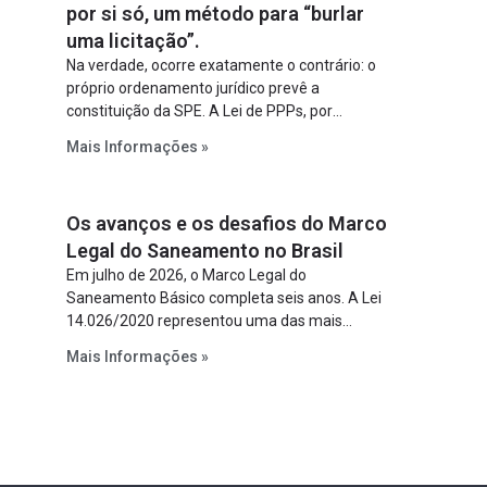
por si só, um método para “burlar
uma licitação”.
Na verdade, ocorre exatamente o contrário: o
próprio ordenamento jurídico prevê a
constituição da SPE. A Lei de PPPs, por
exemplo, determina que o parceiro privado
Mais Informações »
constitua uma SPE para implantar e gerir o
empreendimento. Ou seja, a suposta “fraude à
licitação” é um requisito legal da operação. Na
Os avanços e os desafios do Marco
Lei de Concessões, a figura é facultativa e
sujeita a uma escolha racional de projeto a
Legal do Saneamento no Brasil
projeto.
Em julho de 2026, o Marco Legal do
Saneamento Básico completa seis anos. A Lei
14.026/2020 representou uma das mais
relevantes reformas institucionais do setor ao
Mais Informações »
estabelecer metas claras para a
universalização dos serviços, ampliar a
participação da iniciativa privada, fortalecer o
papel regulador da Agência Nacional de Águas
e Saneamento Básico (ANA) e criar
mecanismos voltados à segurança jurídica dos