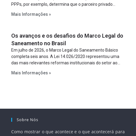
PPPs, por exemplo, determina que o parceiro privado
constitua uma SPE para implantar e gerir o
Mais Informações »
empreendimento. Ou seja, a suposta “fraude à licitação” é
um requisito legal da operação. Na Lei de Concessões, a
figura é facultativa e sujeita a uma escolha racional de
Os avanços e os desafios do Marco Legal do
projeto a projeto.
Saneamento no Brasil
Em julho de 2026, o Marco Legal do Saneamento Básico
completa seis anos. A Lei 14.026/2020 representou uma
das mais relevantes reformas institucionais do setor ao
estabelecer metas claras para a universalização dos
Mais Informações »
serviços, ampliar a participação da iniciativa privada,
fortalecer o papel regulador da Agência Nacional de Águas
e Saneamento Básico (ANA) e criar mecanismos voltados
à segurança jurídica dos contratos.
Sobre Nós
Como mostrar o que acontece e o que acontecerá para