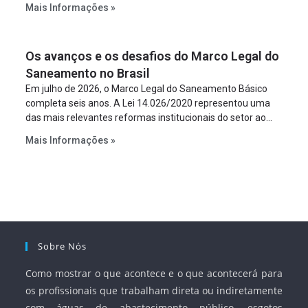
Mais Informações »
empreendimento. Ou seja, a suposta “fraude à licitação” é
um requisito legal da operação. Na Lei de Concessões, a
figura é facultativa e sujeita a uma escolha racional de
Os avanços e os desafios do Marco Legal do
projeto a projeto.
Saneamento no Brasil
Em julho de 2026, o Marco Legal do Saneamento Básico
completa seis anos. A Lei 14.026/2020 representou uma
das mais relevantes reformas institucionais do setor ao
estabelecer metas claras para a universalização dos
Mais Informações »
serviços, ampliar a participação da iniciativa privada,
fortalecer o papel regulador da Agência Nacional de Águas
e Saneamento Básico (ANA) e criar mecanismos voltados
à segurança jurídica dos contratos.
Sobre Nós
Como mostrar o que acontece e o que acontecerá para
os profissionais que trabalham direta ou indiretamente
com águas de abastecimento público, esgotos