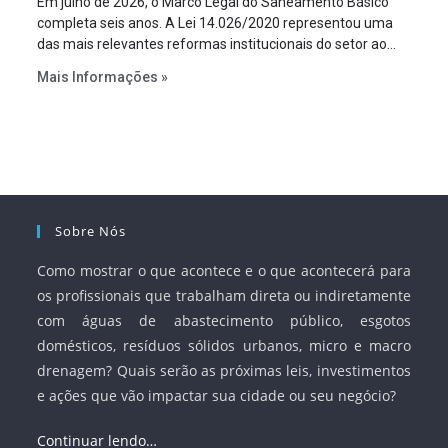
Em julho de 2026, o Marco Legal do Saneamento Básico
completa seis anos. A Lei 14.026/2020 representou uma
das mais relevantes reformas institucionais do setor ao
estabelecer metas claras para a universalização dos
Mais Informações »
serviços, ampliar a participação da iniciativa privada,
fortalecer o papel regulador da Agência Nacional de Águas
e Saneamento Básico (ANA) e criar mecanismos voltados
à segurança jurídica dos contratos.
Sobre Nós
Como mostrar o que acontece e o que acontecerá para
os profissionais que trabalham direta ou indiretamente
com águas de abastecimento público, esgotos
domésticos, resíduos sólidos urbanos, micro e macro
drenagem? Quais serão as próximas leis, investimentos
e ações que vão impactar sua cidade ou seu negócio?
Continuar lendo…