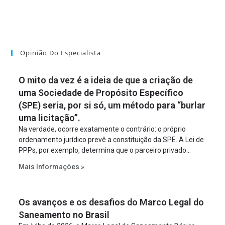
Opinião Do Especialista
O mito da vez é a ideia de que a criação de
uma Sociedade de Propósito Específico
(SPE) seria, por si só, um método para “burlar
uma licitação”.
Na verdade, ocorre exatamente o contrário: o próprio
ordenamento jurídico prevê a constituição da SPE. A Lei de
PPPs, por exemplo, determina que o parceiro privado
constitua uma SPE para implantar e gerir o
Mais Informações »
empreendimento. Ou seja, a suposta “fraude à licitação” é
um requisito legal da operação. Na Lei de Concessões, a
figura é facultativa e sujeita a uma escolha racional de
Os avanços e os desafios do Marco Legal do
projeto a projeto.
Saneamento no Brasil