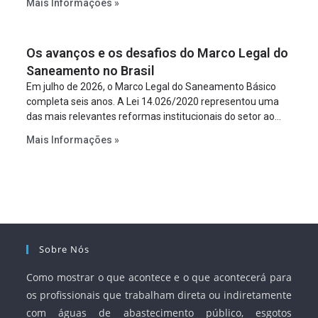
Mais Informações »
empreendimento. Ou seja, a suposta “fraude à licitação” é
um requisito legal da operação. Na Lei de Concessões, a
figura é facultativa e sujeita a uma escolha racional de
Os avanços e os desafios do Marco Legal do
projeto a projeto.
Saneamento no Brasil
Em julho de 2026, o Marco Legal do Saneamento Básico
completa seis anos. A Lei 14.026/2020 representou uma
das mais relevantes reformas institucionais do setor ao
estabelecer metas claras para a universalização dos
Mais Informações »
serviços, ampliar a participação da iniciativa privada,
fortalecer o papel regulador da Agência Nacional de Águas
e Saneamento Básico (ANA) e criar mecanismos voltados
à segurança jurídica dos contratos.
Sobre Nós
Como mostrar o que acontece e o que acontecerá para
os profissionais que trabalham direta ou indiretamente
com águas de abastecimento público, esgotos