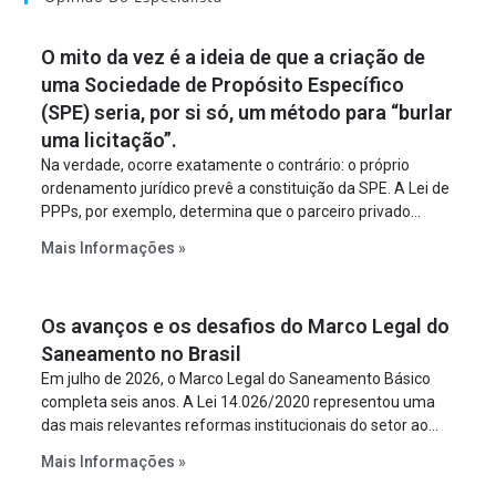
O mito da vez é a ideia de que a criação de
uma Sociedade de Propósito Específico
(SPE) seria, por si só, um método para “burlar
uma licitação”.
Na verdade, ocorre exatamente o contrário: o próprio
ordenamento jurídico prevê a constituição da SPE. A Lei de
PPPs, por exemplo, determina que o parceiro privado
constitua uma SPE para implantar e gerir o
Mais Informações »
empreendimento. Ou seja, a suposta “fraude à licitação” é
um requisito legal da operação. Na Lei de Concessões, a
figura é facultativa e sujeita a uma escolha racional de
Os avanços e os desafios do Marco Legal do
projeto a projeto.
Saneamento no Brasil
Em julho de 2026, o Marco Legal do Saneamento Básico
completa seis anos. A Lei 14.026/2020 representou uma
das mais relevantes reformas institucionais do setor ao
estabelecer metas claras para a universalização dos
Mais Informações »
serviços, ampliar a participação da iniciativa privada,
fortalecer o papel regulador da Agência Nacional de Águas