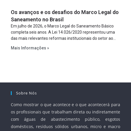
um requisito legal da operação. Na Lei de Concessões, a
figura é facultativa e sujeita a uma escolha racional de
Os avanços e os desafios do Marco Legal do
projeto a projeto.
Saneamento no Brasil
Em julho de 2026, o Marco Legal do Saneamento Básico
completa seis anos. A Lei 14.026/2020 representou uma
das mais relevantes reformas institucionais do setor ao
estabelecer metas claras para a universalização dos
Mais Informações »
serviços, ampliar a participação da iniciativa privada,
fortalecer o papel regulador da Agência Nacional de Águas
e Saneamento Básico (ANA) e criar mecanismos voltados
à segurança jurídica dos contratos.
Sobre Nós
Como mostrar o que acontece e o que acontecerá para
os profissionais que trabalham direta ou indiretamente
com águas de abastecimento público, esgotos
domésticos, resíduos sólidos urbanos, micro e macro