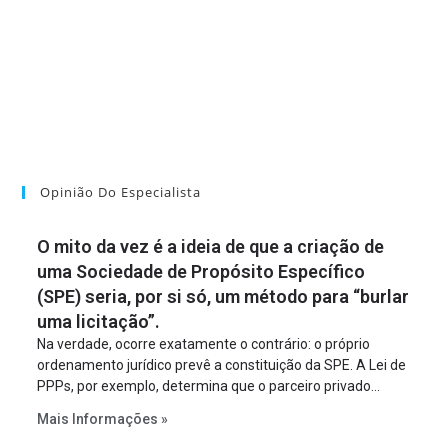
Opinião Do Especialista
O mito da vez é a ideia de que a criação de
uma Sociedade de Propósito Específico
(SPE) seria, por si só, um método para “burlar
uma licitação”.
Na verdade, ocorre exatamente o contrário: o próprio
ordenamento jurídico prevê a constituição da SPE. A Lei de
PPPs, por exemplo, determina que o parceiro privado
constitua uma SPE para implantar e gerir o
Mais Informações »
empreendimento. Ou seja, a suposta “fraude à licitação” é