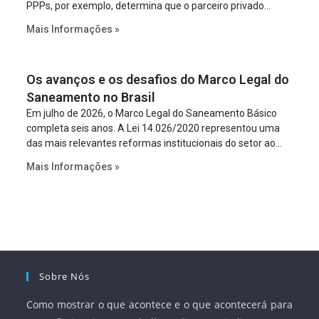
PPPs, por exemplo, determina que o parceiro privado
constitua uma SPE para implantar e gerir o
Mais Informações »
empreendimento. Ou seja, a suposta “fraude à licitação” é
um requisito legal da operação. Na Lei de Concessões, a
figura é facultativa e sujeita a uma escolha racional de
Os avanços e os desafios do Marco Legal do
projeto a projeto.
Saneamento no Brasil
Em julho de 2026, o Marco Legal do Saneamento Básico
completa seis anos. A Lei 14.026/2020 representou uma
das mais relevantes reformas institucionais do setor ao
estabelecer metas claras para a universalização dos
Mais Informações »
serviços, ampliar a participação da iniciativa privada,
fortalecer o papel regulador da Agência Nacional de Águas
e Saneamento Básico (ANA) e criar mecanismos voltados
à segurança jurídica dos contratos.
Sobre Nós
Como mostrar o que acontece e o que acontecerá para