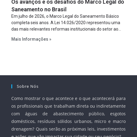
Os avanços e os desafios do Marco Legal do
projeto a projeto.
Saneamento no Brasil
Em julho de 2026, o Marco Legal do Saneamento Básico
completa seis anos. A Lei 14.026/2020 representou uma
das mais relevantes reformas institucionais do setor ao
estabelecer metas claras para a universalização dos
Mais Informações »
serviços, ampliar a participação da iniciativa privada,
fortalecer o papel regulador da Agência Nacional de Águas
e Saneamento Básico (ANA) e criar mecanismos voltados
à segurança jurídica dos contratos.
Sobre Nós
Como mostrar o que acontece e o que acontecerá para
os profissionais que trabalham direta ou indiretamente
com águas de abastecimento público, esgotos
domésticos, resíduos sólidos urbanos, micro e macro
drenagem? Quais serão as próximas leis, investimentos
e ações que vão impactar sua cidade ou seu negócio?