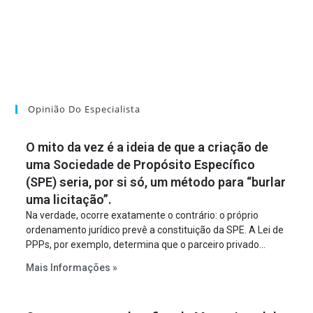
Opinião Do Especialista
O mito da vez é a ideia de que a criação de
uma Sociedade de Propósito Específico
(SPE) seria, por si só, um método para “burlar
uma licitação”.
Na verdade, ocorre exatamente o contrário: o próprio
ordenamento jurídico prevê a constituição da SPE. A Lei de
PPPs, por exemplo, determina que o parceiro privado
constitua uma SPE para implantar e gerir o
Mais Informações »
empreendimento. Ou seja, a suposta “fraude à licitação” é
um requisito legal da operação. Na Lei de Concessões, a
figura é facultativa e sujeita a uma escolha racional de