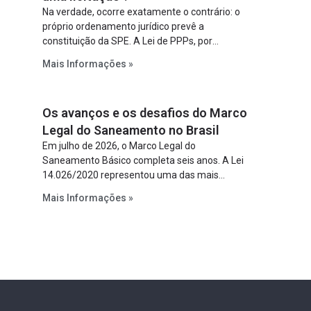
Na verdade, ocorre exatamente o contrário: o
próprio ordenamento jurídico prevê a
constituição da SPE. A Lei de PPPs, por
exemplo, determina que o parceiro privado
Mais Informações »
constitua uma SPE para implantar e gerir o
empreendimento. Ou seja, a suposta “fraude à
licitação” é um requisito legal da operação. Na
Os avanços e os desafios do Marco
Lei de Concessões, a figura é facultativa e
sujeita a uma escolha racional de projeto a
Legal do Saneamento no Brasil
projeto.
Em julho de 2026, o Marco Legal do
Saneamento Básico completa seis anos. A Lei
14.026/2020 representou uma das mais
relevantes reformas institucionais do setor ao
Mais Informações »
estabelecer metas claras para a
universalização dos serviços, ampliar a
participação da iniciativa privada, fortalecer o
papel regulador da Agência Nacional de Águas
e Saneamento Básico (ANA) e criar
mecanismos voltados à segurança jurídica dos
contratos.