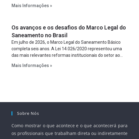
constitua uma SPE para implantar e gerir o
Mais Informações »
empreendimento. Ou seja, a suposta “fraude à licitação” é
um requisito legal da operação. Na Lei de Concessões, a
figura é facultativa e sujeita a uma escolha racional de
Os avanços e os desafios do Marco Legal do
projeto a projeto.
Saneamento no Brasil
Em julho de 2026, o Marco Legal do Saneamento Básico
completa seis anos. A Lei 14.026/2020 representou uma
das mais relevantes reformas institucionais do setor ao
estabelecer metas claras para a universalização dos
Mais Informações »
serviços, ampliar a participação da iniciativa privada,
fortalecer o papel regulador da Agência Nacional de Águas
e Saneamento Básico (ANA) e criar mecanismos voltados
à segurança jurídica dos contratos.
Sobre Nós
Como mostrar o que acontece e o que acontecerá para
os profissionais que trabalham direta ou indiretamente