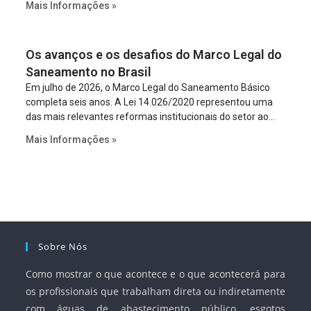
Mais Informações »
empreendimento. Ou seja, a suposta “fraude à licitação” é
um requisito legal da operação. Na Lei de Concessões, a
figura é facultativa e sujeita a uma escolha racional de
Os avanços e os desafios do Marco Legal do
projeto a projeto.
Saneamento no Brasil
Em julho de 2026, o Marco Legal do Saneamento Básico
completa seis anos. A Lei 14.026/2020 representou uma
das mais relevantes reformas institucionais do setor ao
estabelecer metas claras para a universalização dos
Mais Informações »
serviços, ampliar a participação da iniciativa privada,
fortalecer o papel regulador da Agência Nacional de Águas
e Saneamento Básico (ANA) e criar mecanismos voltados
à segurança jurídica dos contratos.
Sobre Nós
Como mostrar o que acontece e o que acontecerá para
os profissionais que trabalham direta ou indiretamente
com águas de abastecimento público, esgotos