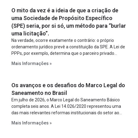
O mito da vez é a ideia de que a criação de
uma Sociedade de Propósito Específico
(SPE) seria, por si só, um método para “burlar
uma licitação”.
Na verdade, ocorre exatamente o contrário: o próprio
ordenamento jurídico prevê a constituição da SPE. A Lei de
PPPs, por exemplo, determina que o parceiro privado
constitua uma SPE para implantar e gerir o
Mais Informações »
empreendimento. Ou seja, a suposta “fraude à licitação” é
um requisito legal da operação. Na Lei de Concessões, a
figura é facultativa e sujeita a uma escolha racional de
Os avanços e os desafios do Marco Legal do
projeto a projeto.
Saneamento no Brasil
Em julho de 2026, o Marco Legal do Saneamento Básico
completa seis anos. A Lei 14.026/2020 representou uma
das mais relevantes reformas institucionais do setor ao
estabelecer metas claras para a universalização dos
Mais Informações »
serviços, ampliar a participação da iniciativa privada,
fortalecer o papel regulador da Agência Nacional de Águas