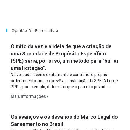
Opinião Do Especialista
O mito da vez é a ideia de que a criação de
uma Sociedade de Propósito Específico
(SPE) seria, por si só, um método para “burlar
uma licitação”.
Na verdade, ocorre exatamente o contrário: o próprio
ordenamento jurídico prevê a constituição da SPE. A Lei de
PPPs, por exemplo, determina que o parceiro privado
constitua uma SPE para implantar e gerir o
Mais Informações »
empreendimento. Ou seja, a suposta “fraude à licitação” é
um requisito legal da operação. Na Lei de Concessões, a
figura é facultativa e sujeita a uma escolha racional de
Os avanços e os desafios do Marco Legal do
projeto a projeto.
Saneamento no Brasil