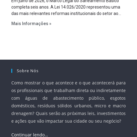
Em julho de 2026, o Marco Legal do Saneamento Básico
completa seis anos. A Lei 14.026/2020 representou uma
das mais relevantes reformas institucionais do setor ao
estabelecer metas claras para a universalização dos
Mais Informações »
serviços, ampliar a participação da iniciativa privada,
fortalecer o papel regulador da Agência Nacional de Águas
e Saneamento Básico (ANA) e criar mecanismos voltados
à segurança jurídica dos contratos.
Sobre Nós
Como mostrar o que acontece e o que acontecerá para
os profissionais que trabalham direta ou indiretamente
com águas de abastecimento público, esgotos
domésticos, resíduos sólidos urbanos, micro e macro
drenagem? Quais serão as próximas leis, investimentos
e ações que vão impactar sua cidade ou seu negócio?
Continuar lendo…