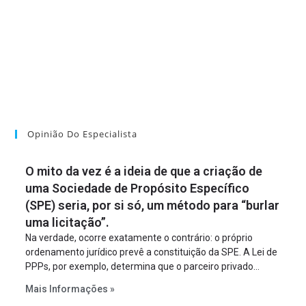
Opinião Do Especialista
O mito da vez é a ideia de que a criação de
uma Sociedade de Propósito Específico
(SPE) seria, por si só, um método para “burlar
uma licitação”.
Na verdade, ocorre exatamente o contrário: o próprio
ordenamento jurídico prevê a constituição da SPE. A Lei de
PPPs, por exemplo, determina que o parceiro privado
constitua uma SPE para implantar e gerir o
Mais Informações »
empreendimento. Ou seja, a suposta “fraude à licitação” é