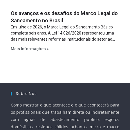
um requisito legal da operação. Na Lei de Concessões, a
figura é facultativa e sujeita a uma escolha racional de
Os avanços e os desafios do Marco Legal do
projeto a projeto.
Saneamento no Brasil
Em julho de 2026, o Marco Legal do Saneamento Básico
completa seis anos. A Lei 14.026/2020 representou uma
das mais relevantes reformas institucionais do setor ao
estabelecer metas claras para a universalização dos
Mais Informações »
serviços, ampliar a participação da iniciativa privada,
fortalecer o papel regulador da Agência Nacional de Águas
e Saneamento Básico (ANA) e criar mecanismos voltados
à segurança jurídica dos contratos.
Sobre Nós
Como mostrar o que acontece e o que acontecerá para
os profissionais que trabalham direta ou indiretamente
com águas de abastecimento público, esgotos
domésticos, resíduos sólidos urbanos, micro e macro