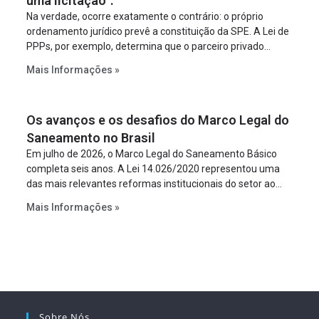
uma licitação”.
Na verdade, ocorre exatamente o contrário: o próprio
ordenamento jurídico prevê a constituição da SPE. A Lei de
PPPs, por exemplo, determina que o parceiro privado
constitua uma SPE para implantar e gerir o
Mais Informações »
empreendimento. Ou seja, a suposta “fraude à licitação” é
um requisito legal da operação. Na Lei de Concessões, a
figura é facultativa e sujeita a uma escolha racional de
Os avanços e os desafios do Marco Legal do
projeto a projeto.
Saneamento no Brasil
Em julho de 2026, o Marco Legal do Saneamento Básico
completa seis anos. A Lei 14.026/2020 representou uma
das mais relevantes reformas institucionais do setor ao
estabelecer metas claras para a universalização dos
Mais Informações »
serviços, ampliar a participação da iniciativa privada,
fortalecer o papel regulador da Agência Nacional de Águas
e Saneamento Básico (ANA) e criar mecanismos voltados
à segurança jurídica dos contratos.
Sobre Nós