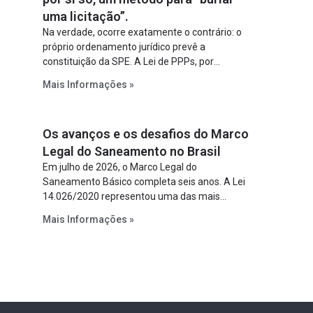
uma licitação”.
Na verdade, ocorre exatamente o contrário: o
próprio ordenamento jurídico prevê a
constituição da SPE. A Lei de PPPs, por
exemplo, determina que o parceiro privado
Mais Informações »
constitua uma SPE para implantar e gerir o
empreendimento. Ou seja, a suposta “fraude à
licitação” é um requisito legal da operação. Na
Os avanços e os desafios do Marco
Lei de Concessões, a figura é facultativa e
sujeita a uma escolha racional de projeto a
Legal do Saneamento no Brasil
projeto.
Em julho de 2026, o Marco Legal do
Saneamento Básico completa seis anos. A Lei
14.026/2020 representou uma das mais
relevantes reformas institucionais do setor ao
Mais Informações »
estabelecer metas claras para a
universalização dos serviços, ampliar a
participação da iniciativa privada, fortalecer o
papel regulador da Agência Nacional de Águas
e Saneamento Básico (ANA) e criar
mecanismos voltados à segurança jurídica dos