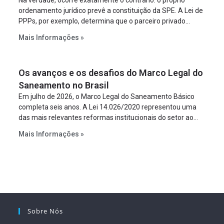
Na verdade, ocorre exatamente o contrário: o próprio
ordenamento jurídico prevê a constituição da SPE. A Lei de
PPPs, por exemplo, determina que o parceiro privado
constitua uma SPE para implantar e gerir o
Mais Informações »
empreendimento. Ou seja, a suposta “fraude à licitação” é
um requisito legal da operação. Na Lei de Concessões, a
figura é facultativa e sujeita a uma escolha racional de
Os avanços e os desafios do Marco Legal do
projeto a projeto.
Saneamento no Brasil
Em julho de 2026, o Marco Legal do Saneamento Básico
completa seis anos. A Lei 14.026/2020 representou uma
das mais relevantes reformas institucionais do setor ao
estabelecer metas claras para a universalização dos
Mais Informações »
serviços, ampliar a participação da iniciativa privada,
fortalecer o papel regulador da Agência Nacional de Águas
e Saneamento Básico (ANA) e criar mecanismos voltados
à segurança jurídica dos contratos.
Sobre Nós