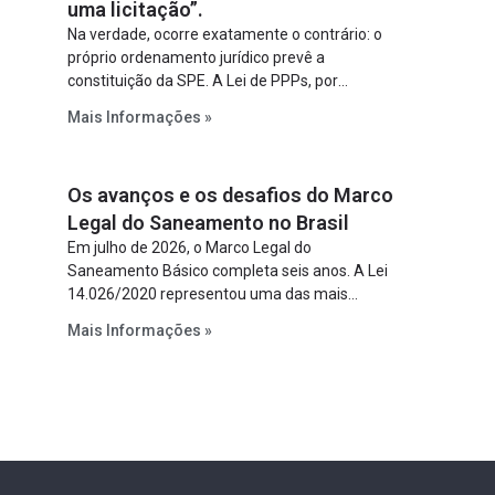
uma licitação”.
Na verdade, ocorre exatamente o contrário: o
próprio ordenamento jurídico prevê a
constituição da SPE. A Lei de PPPs, por
exemplo, determina que o parceiro privado
Mais Informações »
constitua uma SPE para implantar e gerir o
empreendimento. Ou seja, a suposta “fraude à
licitação” é um requisito legal da operação. Na
Os avanços e os desafios do Marco
Lei de Concessões, a figura é facultativa e
sujeita a uma escolha racional de projeto a
Legal do Saneamento no Brasil
projeto.
Em julho de 2026, o Marco Legal do
Saneamento Básico completa seis anos. A Lei
14.026/2020 representou uma das mais
relevantes reformas institucionais do setor ao
Mais Informações »
estabelecer metas claras para a
universalização dos serviços, ampliar a
participação da iniciativa privada, fortalecer o
papel regulador da Agência Nacional de Águas
e Saneamento Básico (ANA) e criar
mecanismos voltados à segurança jurídica dos
contratos.