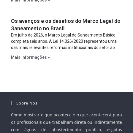
Mais Informações »
empreendimento. Ou seja, a suposta “fraude à licitação” é
um requisito legal da operação. Na Lei de Concessões, a
figura é facultativa e sujeita a uma escolha racional de
Os avanços e os desafios do Marco Legal do
projeto a projeto.
Saneamento no Brasil
Em julho de 2026, o Marco Legal do Saneamento Básico
completa seis anos. A Lei 14.026/2020 representou uma
das mais relevantes reformas institucionais do setor ao
estabelecer metas claras para a universalização dos
Mais Informações »
serviços, ampliar a participação da iniciativa privada,
fortalecer o papel regulador da Agência Nacional de Águas
e Saneamento Básico (ANA) e criar mecanismos voltados
à segurança jurídica dos contratos.
Sobre Nós
Como mostrar o que acontece e o que acontecerá para
os profissionais que trabalham direta ou indiretamente
com águas de abastecimento público, esgotos