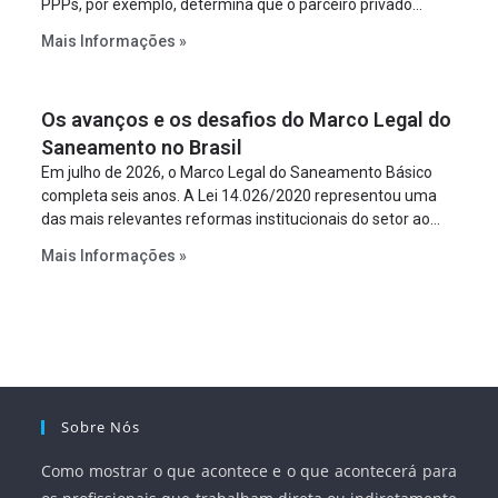
PPPs, por exemplo, determina que o parceiro privado
constitua uma SPE para implantar e gerir o
Mais Informações »
empreendimento. Ou seja, a suposta “fraude à licitação” é
um requisito legal da operação. Na Lei de Concessões, a
figura é facultativa e sujeita a uma escolha racional de
Os avanços e os desafios do Marco Legal do
projeto a projeto.
Saneamento no Brasil
Em julho de 2026, o Marco Legal do Saneamento Básico
completa seis anos. A Lei 14.026/2020 representou uma
das mais relevantes reformas institucionais do setor ao
estabelecer metas claras para a universalização dos
Mais Informações »
serviços, ampliar a participação da iniciativa privada,
fortalecer o papel regulador da Agência Nacional de Águas
e Saneamento Básico (ANA) e criar mecanismos voltados
à segurança jurídica dos contratos.
Sobre Nós
Como mostrar o que acontece e o que acontecerá para