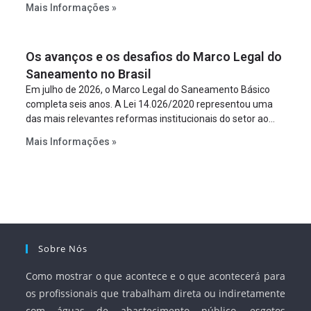
Mais Informações »
empreendimento. Ou seja, a suposta “fraude à licitação” é
um requisito legal da operação. Na Lei de Concessões, a
figura é facultativa e sujeita a uma escolha racional de
Os avanços e os desafios do Marco Legal do
projeto a projeto.
Saneamento no Brasil
Em julho de 2026, o Marco Legal do Saneamento Básico
completa seis anos. A Lei 14.026/2020 representou uma
das mais relevantes reformas institucionais do setor ao
estabelecer metas claras para a universalização dos
Mais Informações »
serviços, ampliar a participação da iniciativa privada,
fortalecer o papel regulador da Agência Nacional de Águas
e Saneamento Básico (ANA) e criar mecanismos voltados
à segurança jurídica dos contratos.
Sobre Nós
Como mostrar o que acontece e o que acontecerá para
os profissionais que trabalham direta ou indiretamente
com águas de abastecimento público, esgotos